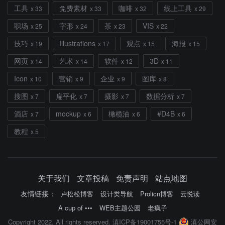
工具
免费素材
咖啡
线上工具
x 33
x 33
x 32
x 29
职场
字形
茶
VIS
x 25
x 24
x 23
x 22
技巧
Illustrations
观点
海报
x 19
x 17
x 15
x 15
网页
艺术
软件
3D
x 14
x 14
x 12
x 11
Icon
营销
企业
图库
x 10
x 9
x 9
x 8
搜图
扁平化
摄影
数据分析
x 7
x 7
x 7
x 7
酒店
mockup
橄榄油
#D4B
x 7
x 6
x 6
x 6
教程
x 5
关于我们
文章投稿
免责声明
站点地图
友情链接：
卢松松博客
设计类导航
Prolicn博客
云悦读
A cup of •••
WEB主题公园
老疯子
Copyright 2022. All rights reserved.
滇ICP备19001755号-1
滇公网安