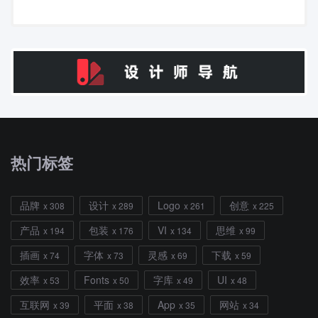
热门标签
品牌
设计
Logo
创意
x 308
x 289
x 261
x 225
产品
包装
VI
思维
x 194
x 176
x 134
x 99
插画
字体
灵感
下载
x 74
x 73
x 69
x 59
效率
Fonts
字库
UI
x 53
x 50
x 49
x 48
互联网
平面
App
网站
x 39
x 38
x 35
x 34