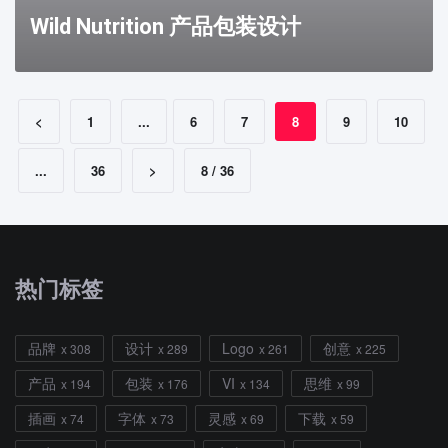
Wild Nutrition 产品包装设计
<
1
...
6
7
8
9
10
...
36
>
8 / 36
热门标签
品牌
设计
Logo
创意
x 308
x 289
x 261
x 225
产品
包装
VI
思维
x 194
x 176
x 134
x 99
插画
字体
灵感
下载
x 74
x 73
x 69
x 59