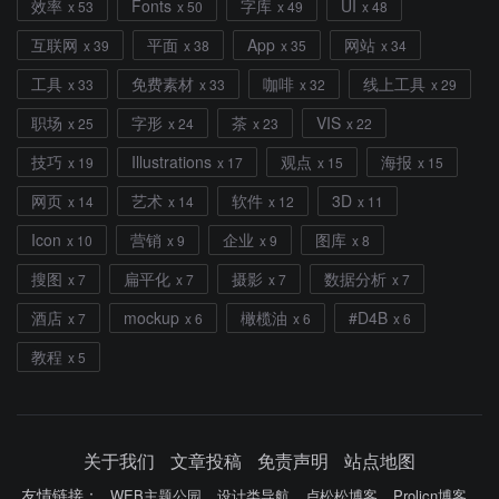
效率
Fonts
字库
UI
x 53
x 50
x 49
x 48
互联网
平面
App
网站
x 39
x 38
x 35
x 34
工具
免费素材
咖啡
线上工具
x 33
x 33
x 32
x 29
职场
字形
茶
VIS
x 25
x 24
x 23
x 22
技巧
Illustrations
观点
海报
x 19
x 17
x 15
x 15
网页
艺术
软件
3D
x 14
x 14
x 12
x 11
Icon
营销
企业
图库
x 10
x 9
x 9
x 8
搜图
扁平化
摄影
数据分析
x 7
x 7
x 7
x 7
酒店
mockup
橄榄油
#D4B
x 7
x 6
x 6
x 6
教程
x 5
关于我们
文章投稿
免责声明
站点地图
友情链接：
WEB主题公园
设计类导航
卢松松博客
Prolicn博客