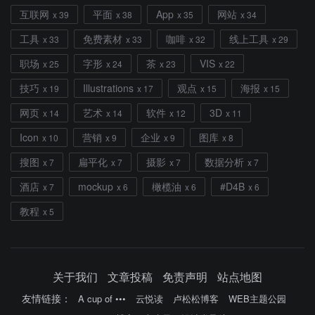
互联网
平面
App
网站
x 39
x 38
x 35
x 34
工具
免费素材
咖啡
线上工具
x 33
x 33
x 32
x 29
职场
字形
茶
VIS
x 25
x 24
x 23
x 22
技巧
Illustrations
观点
海报
x 19
x 17
x 15
x 15
网页
艺术
软件
3D
x 14
x 14
x 12
x 11
Icon
营销
企业
图库
x 10
x 9
x 9
x 8
搜图
扁平化
摄影
数据分析
x 7
x 7
x 7
x 7
酒店
mockup
橄榄油
#D4B
x 7
x 6
x 6
x 6
教程
x 5
关于我们
文章投稿
免责声明
站点地图
友情链接：
A cup of •••
云悦读
卢松松博客
WEB主题公园