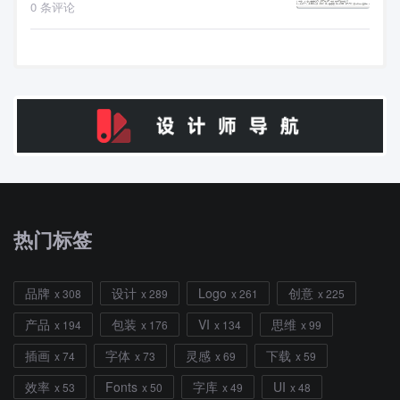
0 条评论
热门标签
品牌
设计
Logo
创意
x 308
x 289
x 261
x 225
产品
包装
VI
思维
x 194
x 176
x 134
x 99
插画
字体
灵感
下载
x 74
x 73
x 69
x 59
效率
Fonts
字库
UI
x 53
x 50
x 49
x 48