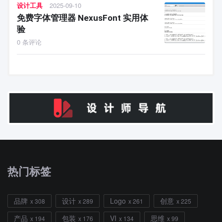
设计工具
2025-09-10
免费字体管理器 NexusFont 实用体
验
0 条评论
热门标签
品牌
设计
Logo
创意
x 308
x 289
x 261
x 225
产品
包装
VI
思维
x 194
x 176
x 134
x 99