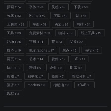
插画
字体
灵感
下载
x 74
x 73
x 69
x 59
效率
Fonts
字库
UI
x 53
x 50
x 49
x 48
互联网
平面
App
网站
x 39
x 38
x 35
x 34
工具
免费素材
咖啡
线上工具
x 33
x 33
x 32
x 29
职场
字形
茶
VIS
x 25
x 24
x 23
x 22
技巧
Illustrations
观点
海报
x 19
x 17
x 15
x 15
网页
艺术
软件
3D
x 14
x 14
x 12
x 11
Icon
营销
企业
图库
x 10
x 9
x 9
x 8
搜图
扁平化
摄影
数据分析
x 7
x 7
x 7
x 7
酒店
mockup
橄榄油
#D4B
x 7
x 6
x 6
x 6
教程
x 5