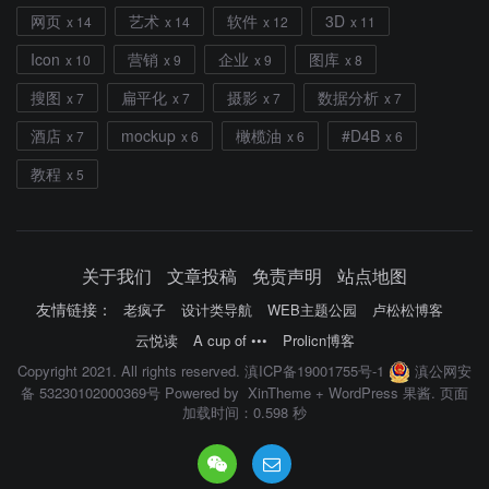
网页
艺术
软件
3D
x 14
x 14
x 12
x 11
Icon
营销
企业
图库
x 10
x 9
x 9
x 8
搜图
扁平化
摄影
数据分析
x 7
x 7
x 7
x 7
酒店
mockup
橄榄油
#D4B
x 7
x 6
x 6
x 6
教程
x 5
关于我们
文章投稿
免责声明
站点地图
友情链接：
老疯子
设计类导航
WEB主题公园
卢松松博客
云悦读
A cup of •••
Prolicn博客
Copyright 2021. All rights reserved.
滇ICP备19001755号-1
滇公网安
备 53230102000369号
Powered by
XinTheme
+
WordPress 果酱
. 页面
加载时间：0.598 秒