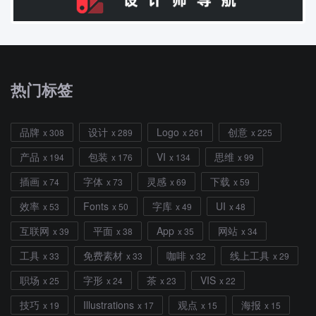
热门标签
品牌
设计
Logo
创意
x 308
x 289
x 261
x 225
产品
包装
VI
思维
x 194
x 176
x 134
x 99
插画
字体
灵感
下载
x 74
x 73
x 69
x 59
效率
Fonts
字库
UI
x 53
x 50
x 49
x 48
互联网
平面
App
网站
x 39
x 38
x 35
x 34
工具
免费素材
咖啡
线上工具
x 33
x 33
x 32
x 29
职场
字形
茶
VIS
x 25
x 24
x 23
x 22
技巧
Illustrations
观点
海报
x 19
x 17
x 15
x 15