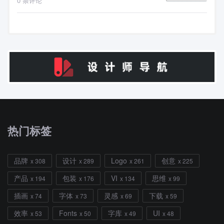
0 条评论
热门标签
品牌
设计
Logo
创意
x 308
x 289
x 261
x 225
产品
包装
VI
思维
x 194
x 176
x 134
x 99
插画
字体
灵感
下载
x 74
x 73
x 69
x 59
效率
Fonts
字库
UI
x 53
x 50
x 49
x 48