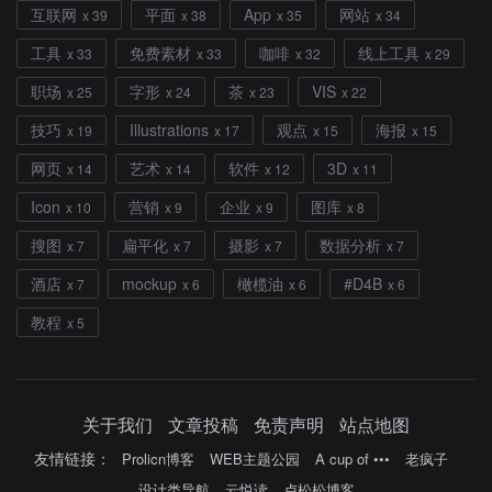
互联网
平面
App
网站
x 39
x 38
x 35
x 34
工具
免费素材
咖啡
线上工具
x 33
x 33
x 32
x 29
职场
字形
茶
VIS
x 25
x 24
x 23
x 22
技巧
Illustrations
观点
海报
x 19
x 17
x 15
x 15
网页
艺术
软件
3D
x 14
x 14
x 12
x 11
Icon
营销
企业
图库
x 10
x 9
x 9
x 8
搜图
扁平化
摄影
数据分析
x 7
x 7
x 7
x 7
酒店
mockup
橄榄油
#D4B
x 7
x 6
x 6
x 6
教程
x 5
关于我们
文章投稿
免责声明
站点地图
友情链接：
Prolicn博客
WEB主题公园
A cup of •••
老疯子
设计类导航
云悦读
卢松松博客