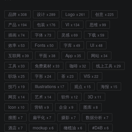
品牌
设计
Logo
创意
x 308
x 289
x 261
x 225
产品
包装
VI
思维
x 194
x 176
x 134
x 99
插画
字体
灵感
下载
x 74
x 73
x 69
x 59
效率
Fonts
字库
UI
x 53
x 50
x 49
x 48
互联网
平面
App
网站
x 39
x 38
x 35
x 34
工具
免费素材
咖啡
线上工具
x 33
x 33
x 32
x 29
职场
字形
茶
VIS
x 25
x 24
x 23
x 22
技巧
Illustrations
观点
海报
x 19
x 17
x 15
x 15
网页
艺术
软件
3D
x 14
x 14
x 12
x 11
Icon
营销
企业
图库
x 10
x 9
x 9
x 8
搜图
扁平化
摄影
数据分析
x 7
x 7
x 7
x 7
酒店
mockup
橄榄油
#D4B
x 7
x 6
x 6
x 6