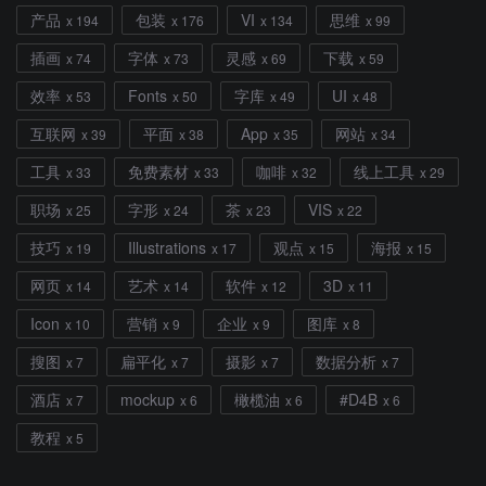
产品
包装
VI
思维
x 194
x 176
x 134
x 99
插画
字体
灵感
下载
x 74
x 73
x 69
x 59
效率
Fonts
字库
UI
x 53
x 50
x 49
x 48
互联网
平面
App
网站
x 39
x 38
x 35
x 34
工具
免费素材
咖啡
线上工具
x 33
x 33
x 32
x 29
职场
字形
茶
VIS
x 25
x 24
x 23
x 22
技巧
Illustrations
观点
海报
x 19
x 17
x 15
x 15
网页
艺术
软件
3D
x 14
x 14
x 12
x 11
Icon
营销
企业
图库
x 10
x 9
x 9
x 8
搜图
扁平化
摄影
数据分析
x 7
x 7
x 7
x 7
酒店
mockup
橄榄油
#D4B
x 7
x 6
x 6
x 6
教程
x 5