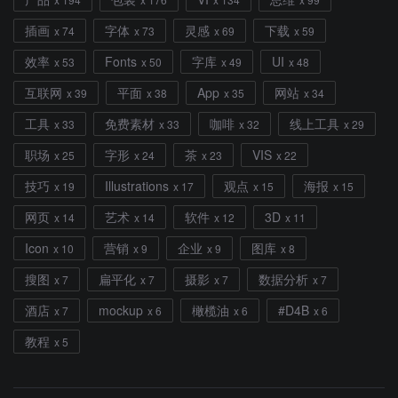
插画
字体
灵感
下载
x 74
x 73
x 69
x 59
效率
Fonts
字库
UI
x 53
x 50
x 49
x 48
互联网
平面
App
网站
x 39
x 38
x 35
x 34
工具
免费素材
咖啡
线上工具
x 33
x 33
x 32
x 29
职场
字形
茶
VIS
x 25
x 24
x 23
x 22
技巧
Illustrations
观点
海报
x 19
x 17
x 15
x 15
网页
艺术
软件
3D
x 14
x 14
x 12
x 11
Icon
营销
企业
图库
x 10
x 9
x 9
x 8
搜图
扁平化
摄影
数据分析
x 7
x 7
x 7
x 7
酒店
mockup
橄榄油
#D4B
x 7
x 6
x 6
x 6
教程
x 5