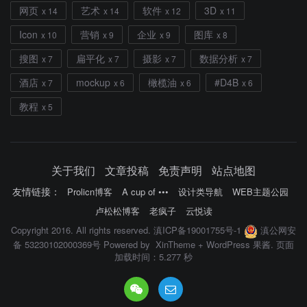
网页
艺术
软件
3D
x 14
x 14
x 12
x 11
Icon
营销
企业
图库
x 10
x 9
x 9
x 8
搜图
扁平化
摄影
数据分析
x 7
x 7
x 7
x 7
酒店
mockup
橄榄油
#D4B
x 7
x 6
x 6
x 6
教程
x 5
关于我们
文章投稿
免责声明
站点地图
友情链接：
Prolicn博客
A cup of •••
设计类导航
WEB主题公园
卢松松博客
老疯子
云悦读
Copyright 2016. All rights reserved.
滇ICP备19001755号-1
滇公网安
备 53230102000369号
Powered by
XinTheme
+
WordPress 果酱
. 页面
加载时间：5.277 秒