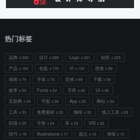
热门标签
品牌
设计
Logo
创意
x 308
x 289
x 261
x 225
产品
包装
VI
思维
x 194
x 176
x 134
x 99
插画
字体
灵感
下载
x 74
x 73
x 69
x 59
效率
Fonts
字库
UI
x 53
x 50
x 49
x 48
互联网
平面
App
网站
x 39
x 38
x 35
x 34
工具
免费素材
咖啡
线上工具
x 33
x 33
x 32
x 29
职场
字形
茶
VIS
x 25
x 24
x 23
x 22
技巧
Illustrations
观点
海报
x 19
x 17
x 15
x 15