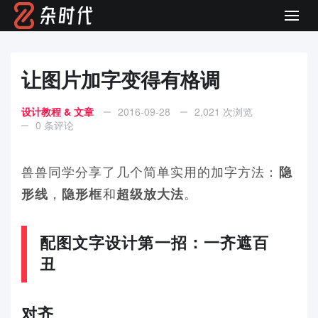
Men
让图片加字变得有格调
设计教程 & 文章
2016-09-28
2,021 次浏览
0 条评论
兽兽同学分享了几个简单实用的加字方法：
隐
，
和
。
形线
隐形框
超级放大法
配图文字设计第一招：一齐遮百
丑
对齐