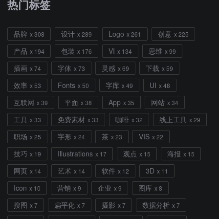
热门标签
品牌
设计
Logo
创意
x 308
x 289
x 261
x 225
产品
包装
VI
思维
x 194
x 176
x 134
x 99
插画
字体
灵感
下载
x 74
x 73
x 69
x 59
效率
Fonts
字库
UI
x 53
x 50
x 49
x 48
互联网
平面
App
网站
x 39
x 38
x 35
x 34
工具
免费素材
咖啡
线上工具
x 33
x 33
x 32
x 29
职场
字形
茶
VIS
x 25
x 24
x 23
x 22
技巧
Illustrations
观点
海报
x 19
x 17
x 15
x 15
网页
艺术
软件
3D
x 14
x 14
x 12
x 11
Icon
营销
企业
图库
x 10
x 9
x 9
x 8
搜图
扁平化
摄影
数据分析
x 7
x 7
x 7
x 7