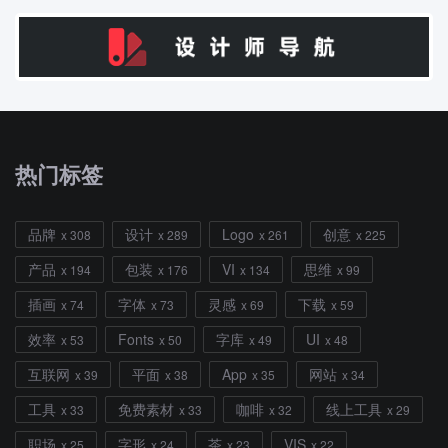
热门标签
品牌
设计
Logo
创意
x 308
x 289
x 261
x 225
产品
包装
VI
思维
x 194
x 176
x 134
x 99
插画
字体
灵感
下载
x 74
x 73
x 69
x 59
效率
Fonts
字库
UI
x 53
x 50
x 49
x 48
互联网
平面
App
网站
x 39
x 38
x 35
x 34
工具
免费素材
咖啡
线上工具
x 33
x 33
x 32
x 29
职场
字形
茶
VIS
x 25
x 24
x 23
x 22