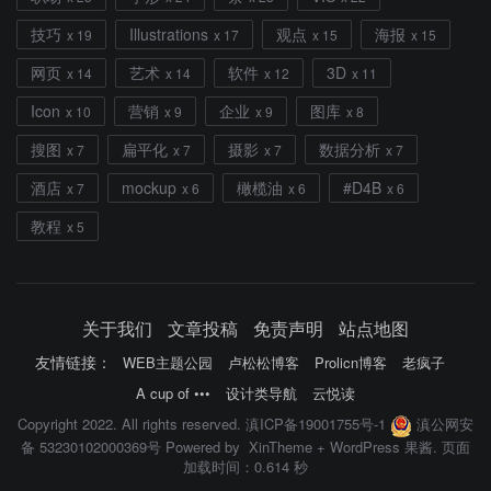
技巧
Illustrations
观点
海报
x 19
x 17
x 15
x 15
网页
艺术
软件
3D
x 14
x 14
x 12
x 11
Icon
营销
企业
图库
x 10
x 9
x 9
x 8
搜图
扁平化
摄影
数据分析
x 7
x 7
x 7
x 7
酒店
mockup
橄榄油
#D4B
x 7
x 6
x 6
x 6
教程
x 5
关于我们
文章投稿
免责声明
站点地图
友情链接：
WEB主题公园
卢松松博客
Prolicn博客
老疯子
A cup of •••
设计类导航
云悦读
Copyright 2022. All rights reserved.
滇ICP备19001755号-1
滇公网安
备 53230102000369号
Powered by
XinTheme
+
WordPress 果酱
. 页面
加载时间：0.614 秒