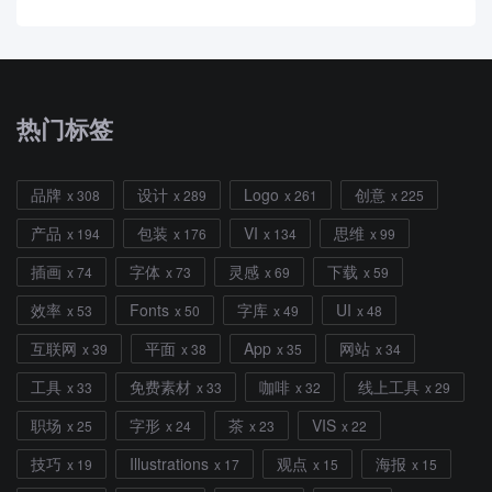
热门标签
品牌
设计
Logo
创意
x 308
x 289
x 261
x 225
产品
包装
VI
思维
x 194
x 176
x 134
x 99
插画
字体
灵感
下载
x 74
x 73
x 69
x 59
效率
Fonts
字库
UI
x 53
x 50
x 49
x 48
互联网
平面
App
网站
x 39
x 38
x 35
x 34
工具
免费素材
咖啡
线上工具
x 33
x 33
x 32
x 29
职场
字形
茶
VIS
x 25
x 24
x 23
x 22
技巧
Illustrations
观点
海报
x 19
x 17
x 15
x 15