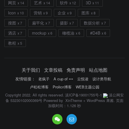
网页
艺术
软件
3D
x 14
x 14
x 12
x 11
Icon
营销
企业
图库
x 10
x 9
x 9
x 8
搜图
扁平化
摄影
数据分析
x 7
x 7
x 7
x 7
酒店
mockup
橄榄油
#D4B
x 7
x 6
x 6
x 6
教程
x 5
关于我们
文章投稿
免责声明
站点地图
友情链接：
老疯子
A cup of •••
云悦读
设计类导航
卢松松博客
Prolicn博客
WEB主题公园
Copyright 2022. All rights reserved.
滇ICP备19001755号-1
滇公网安
备 53230102000369号
Powered by
XinTheme
+
WordPress 果酱
. 页面
加载时间：1.126 秒