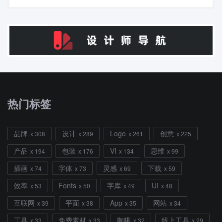
热门标签
品牌
设计
Logo
创意
x 308
x 289
x 261
x 225
产品
包装
VI
思维
x 194
x 176
x 134
x 99
插画
字体
灵感
下载
x 74
x 73
x 69
x 59
效率
Fonts
字库
UI
x 53
x 50
x 49
x 48
互联网
平面
App
网站
x 39
x 38
x 35
x 34
工具
免费素材
咖啡
线上工具
x 33
x 33
x 32
x 29