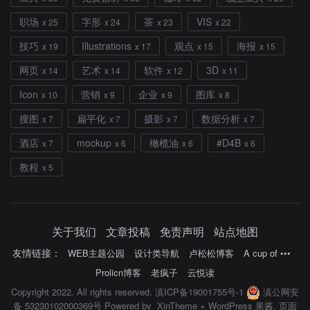
职场
字形
茶
VIS
x 25
x 24
x 23
x 22
技巧
Illustrations
观点
海报
x 19
x 17
x 15
x 15
网页
艺术
软件
3D
x 14
x 14
x 12
x 11
Icon
营销
企业
图库
x 10
x 9
x 9
x 8
搜图
扁平化
摄影
数据分析
x 7
x 7
x 7
x 7
酒店
mockup
橄榄油
#D4B
x 7
x 6
x 6
x 6
教程
x 5
关于我们
文章投稿
免责声明
站点地图
友情链接：
WEB主题公园
设计类导航
卢松松博客
A cup of •••
Prolicn博客
老疯子
云悦读
Copyright 2022. All rights reserved.
滇ICP备19001755号-1
滇公网安
备 53230102000369号
Powered by
XinTheme
+
WordPress 果酱
. 页面