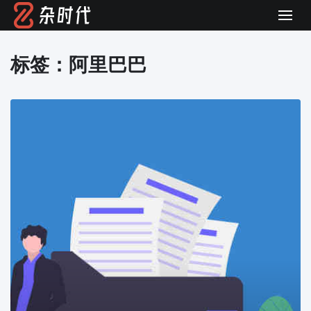
Men
标签：阿里巴巴