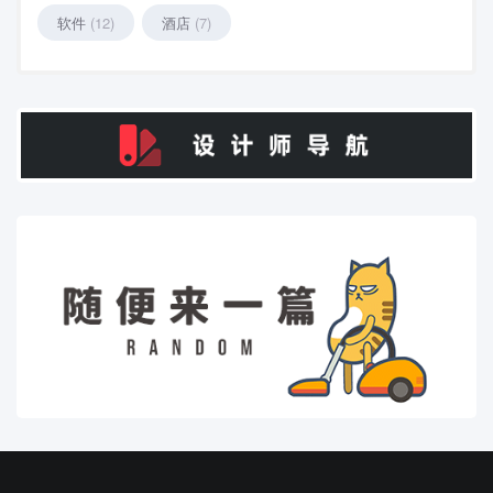
软件
(12)
酒店
(7)