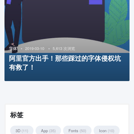
字体
2019-03-10
5,613 次浏览
阿里官方出手！那些踩过的字体侵权坑
有救了！
标签
3D
(11)
App
(35)
Fonts
(50)
Icon
(10)