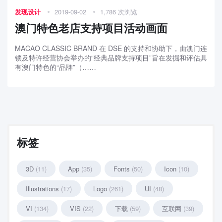
发现设计
2019-09-02
1,786 次浏览
澳门特色老店支持项目活动画面
MACAO CLASSIC BRAND 在 DSE 的支持和协助下，由澳门连
锁及特许经营协会举办的“经典品牌支持项目”旨在发掘和评估具
有澳门特色的“品牌”（……
标签
3D
(11)
App
(35)
Fonts
(50)
Icon
(10)
Illustrations
(17)
Logo
(261)
UI
(48)
VI
(134)
VIS
(22)
下载
(59)
互联网
(39)