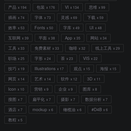
产品
包装
VI
思维
x 194
x 176
x 134
x 99
插画
字体
灵感
下载
x 74
x 73
x 69
x 59
效率
Fonts
字库
UI
x 53
x 50
x 49
x 48
互联网
平面
App
网站
x 39
x 38
x 35
x 34
工具
免费素材
咖啡
线上工具
x 33
x 33
x 32
x 29
职场
字形
茶
VIS
x 25
x 24
x 23
x 22
技巧
Illustrations
观点
海报
x 19
x 17
x 15
x 15
网页
艺术
软件
3D
x 14
x 14
x 12
x 11
Icon
营销
企业
图库
x 10
x 9
x 9
x 8
搜图
扁平化
摄影
数据分析
x 7
x 7
x 7
x 7
酒店
mockup
橄榄油
#D4B
x 7
x 6
x 6
x 6
教程
x 5