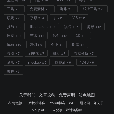
工具
免费素材
咖啡
线上工具
x 33
x 33
x 32
x 29
职场
字形
茶
VIS
x 25
x 24
x 23
x 22
技巧
Illustrations
观点
海报
x 19
x 17
x 15
x 15
网页
艺术
软件
3D
x 14
x 14
x 12
x 11
Icon
营销
企业
图库
x 10
x 9
x 9
x 8
搜图
扁平化
摄影
数据分析
x 7
x 7
x 7
x 7
酒店
mockup
橄榄油
#D4B
x 7
x 6
x 6
x 6
教程
x 5
关于我们
文章投稿
免责声明
站点地图
友情链接：
卢松松博客
Prolicn博客
WEB主题公园
老疯子
A cup of •••
云悦读
设计类导航