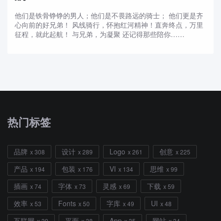
他们是铁骨铮铮的男人；他们是不畏路远的骑士； 他们更是齐
心向前的好兄弟！ 风线骑行，怀抱红河精神！直奔终点，万里
征程，就此起航！ 与兄弟，为凝聚 还记得那些陪你……
热门标签
品牌
设计
Logo
创意
x 308
x 289
x 261
x 225
产品
包装
VI
思维
x 194
x 176
x 134
x 99
插画
字体
灵感
下载
x 74
x 73
x 69
x 59
效率
Fonts
字库
UI
x 53
x 50
x 49
x 48
互联网
平面
App
网站
x 39
x 38
x 35
x 34