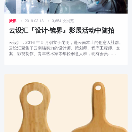
摄影
2019-03-18
3,654 次浏览
云设汇『设计·镜界』影展活动中随拍
云设汇，2016 年 5 月创立于昆明，是云南本土的创意人社群。
云设汇聚集了云南强实力的设计师、策划师、程序工程师、文
案、影视制作、青年艺术家等年轻创意人群，现有会员……