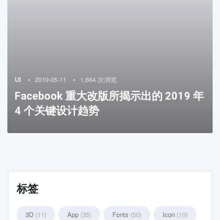
UI
2019-05-11
1,664 次浏览
Facebook 重大改版所揭示出的 2019 年
4 个关键设计趋势
标签
3D
(11)
App
(35)
Fonts
(50)
Icon
(10)