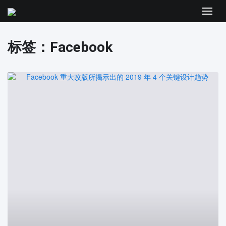
Men
标签：Facebook