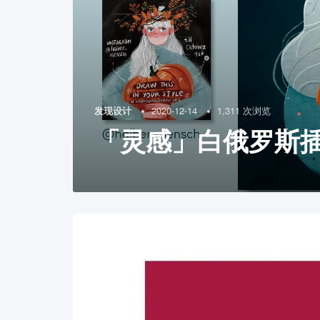
发现设计
2020-12-14
1,311 次浏览
「灵感」白俄罗斯