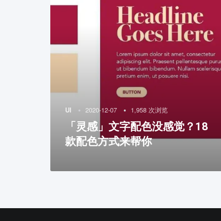
UI
2020-12-07
1,958 次浏览
「灵感」文字配色没感觉？18
款配色方式来帮你