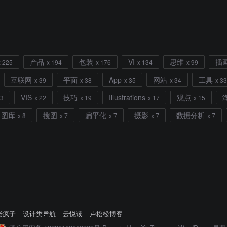
产品
包装
VI
思维
插
x 225
x 194
x 176
x 134
x 99
互联网
平面
App
网站
工具
x 39
x 38
x 35
x 34
x 33
VIS
技巧
Illustrations
观点
23
x 22
x 19
x 17
x 15
图库
搜图
扁平化
摄影
数据分析
x 8
x 7
x 7
x 7
x 7
老疯子
设计类导航
云悦读
卢松松博客