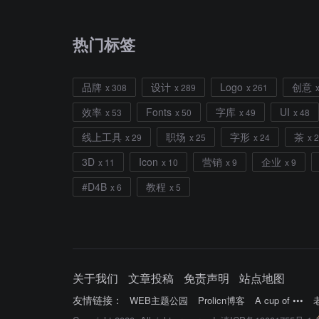
热门标签
品牌
设计
Logo
创意
x 308
x 289
x 261
效率
Fonts
字库
UI
x 53
x 50
x 49
x 48
线上工具
职场
字形
茶
x 29
x 25
x 24
x 
3D
Icon
营销
企业
x 11
x 10
x 9
x 9
#D4B
教程
x 6
x 5
关于我们
文章投稿
免责声明
站点地图
友情链接：
WEB主题公园
Prolicn博客
A cup of •••