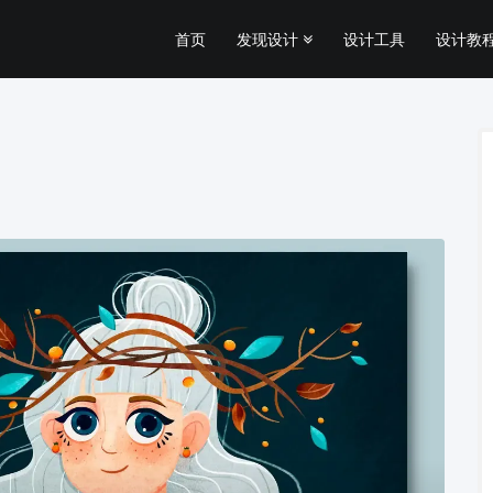
首页
发现设计
设计工具
设计教程